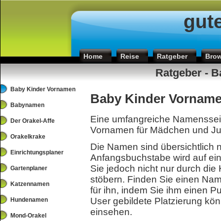
gut
Home
Reise
Ratgeber
Bro
Ratgeber - 
Baby Kinder Vornamen
Baby Kinder Vornam
Babynamen
Eine umfangreiche Namenssei
Der Orakel-Affe
Vornamen für Mädchen und Ju
Orakelkrake
Die Namen sind übersichtlich 
Einrichtungsplaner
Anfangsbuchstabe wird auf ein
Sie jedoch nicht nur durch die
Gartenplaner
stöbern. Finden Sie einen Na
Katzennamen
für ihn, indem Sie ihm einen P
User gebildete Platzierung k
Hundenamen
einsehen.
Mond-Orakel